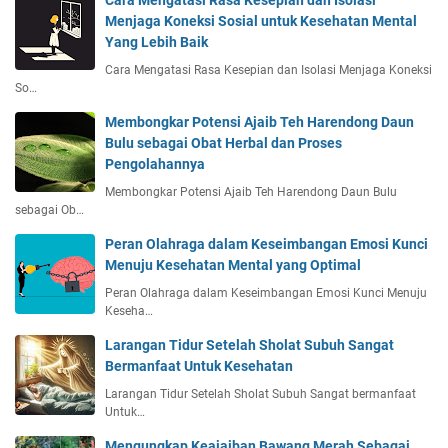
i
Menjaga Koneksi Sosial untuk Kesehatan Mental
k
Yang Lebih Baik
U
Cara Mengatasi Rasa Kesepian dan Isolasi Menjaga Koneksi
n
So…
t
u
Membongkar Potensi Ajaib Teh Harendong Daun
k
Bulu sebagai Obat Herbal dan Proses
K
Pengolahannya
e
Membongkar Potensi Ajaib Teh Harendong Daun Bulu
s
sebagai Ob…
e
h
Peran Olahraga dalam Keseimbangan Emosi Kunci
a
Menuju Kesehatan Mental yang Optimal
t
Peran Olahraga dalam Keseimbangan Emosi Kunci Menuju
a
Keseha…
n
Larangan Tidur Setelah Sholat Subuh Sangat
Bermanfaat Untuk Kesehatan
Larangan Tidur Setelah Sholat Subuh Sangat bermanfaat
Untuk…
Mengungkap Keajaiban Bawang Merah Sebagai