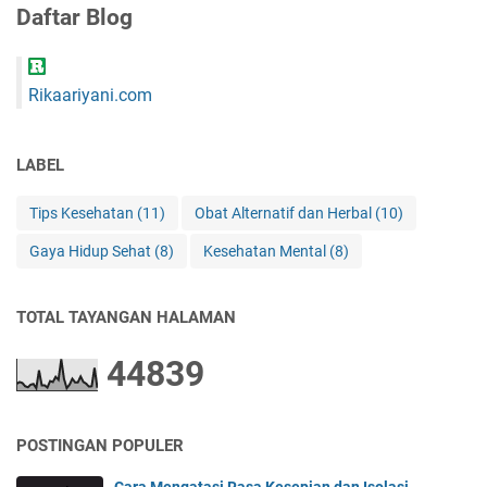
Daftar Blog
s
i
P
e
Rikaariyani.com
p
a
y
LABEL
a
S
Tips Kesehatan
(11)
Obat Alternatif dan Herbal
(10)
e
c
Gaya Hidup Sehat
(8)
Kesehatan Mental
(8)
a
r
a
TOTAL TAYANGAN HALAMAN
R
u
4
4
8
3
9
t
i
n
POSTINGAN POPULER
B
a
Cara Mengatasi Rasa Kesepian dan Isolasi