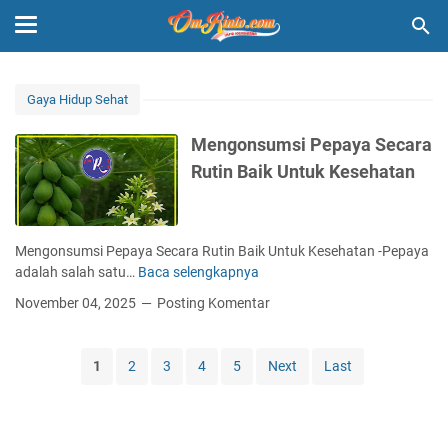
Gaya Hidup Sehat
Mengonsumsi Pepaya Secara
Rutin Baik Untuk Kesehatan
Mengonsumsi Pepaya Secara Rutin Baik Untuk Kesehatan -Pepaya
adalah salah satu…
Baca selengkapnya
M
e
November 04, 2025
Posting Komentar
n
g
o
1
2
3
4
5
Next
Last
n
s
u
m