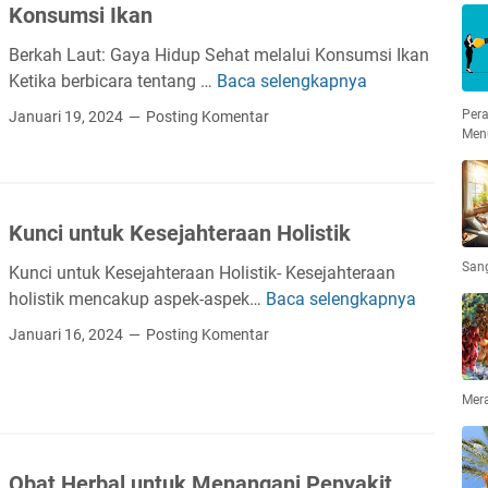
u
e
Konsumsi Ikan
a
k
c
A
P
Berkah Laut: Gaya Hidup Sehat melalui Konsumsi Ikan
a
n
e
Ketika berbicara tentang …
Baca selengkapnya
B
h
a
n
e
B
Per
Januari 19, 2024
Posting Komentar
k
g
r
Men
a
-
l
k
t
A
i
a
u
n
h
h
G
a
Kunci untuk Kesejahteraan Holistik
a
L
i
k
t
a
San
n
Kunci untuk Kesejahteraan Holistik- Kesejahteraan
a
u
j
holistik mencakup aspek-aspek…
Baca selengkapnya
K
n
t
a
u
Januari 16, 2024
Posting Komentar
y
:
l
n
a
G
S
c
n
a
e
Mera
i
g
y
c
u
O
a
a
n
p
H
r
Obat Herbal untuk Menangani Penyakit
t