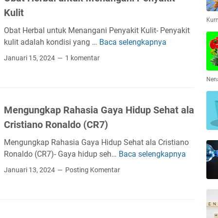
t
i
a
u
Kulit
i
d
A
Kur
k
m
u
Obat Herbal untuk Menangani Penyakit Kulit- Penyakit
l
K
a
p
kulit adalah kondisi yang …
Baca selengkapnya
a
O
e
l
S
m
b
s
Januari 15, 2024
1 komentar
e
i
a
e
h
t
j
Nen
a
H
a
t
e
h
Mengungkap Rahasia Gaya Hidup Sehat ala
m
r
t
e
Cristiano Ronaldo (CR7)
b
e
l
a
r
Mengungkap Rahasia Gaya Hidup Sehat ala Cristiano
a
l
a
Ronaldo (CR7)- Gaya hidup seh…
Baca selengkapnya
M
l
u
a
e
u
Januari 13, 2024
Posting Komentar
n
n
n
i
t
H
g
K
u
o
u
o
k
l
n
n