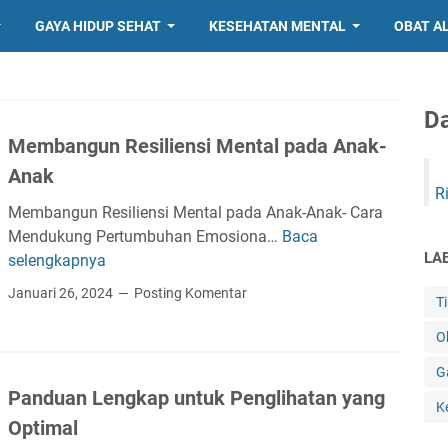
GAYA HIDUP SEHAT
KESEHATAN MENTAL
OBAT A
Da
Membangun Resiliensi Mental pada Anak-
Anak
R
Membangun Resiliensi Mental pada Anak-Anak- Cara
Mendukung Pertumbuhan Emosiona…
Baca
M
LA
selengkapnya
e
m
Januari 26, 2024
Posting Komentar
T
b
a
O
n
G
g
Panduan Lengkap untuk Penglihatan yang
u
K
Optimal
n