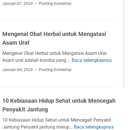
f
e
l
Januari 07, 2024
Posting Komentar
a
a
s
o
m
a
e
g
i
t
h
i
n
n
a
s
Mengenal Obat Herbal untuk Mengatasi
a
y
t
u
d
Asam Urat
a
a
n
a
n
t
Mengenal Obat Herbal untuk Mengatasi Asam Urat
n
T
u
Asam urat adalah kondisi yang …
Baca selengkapnya
M
V
u
k
e
i
Januari 04, 2024
Posting Komentar
b
K
n
t
u
e
g
a
h
s
e
l
d
e
n
i
a
10 Kebiasaan Hidup Sehat untuk Mencegah
h
a
t
n
a
Penyakit Jantung
l
a
J
t
O
s
i
10 Kebiasaan Hidup Sehat untuk Mencegah Penyakit
a
b
w
Jantung Penyakit jantung merup…
Baca selengkapnya
1
n