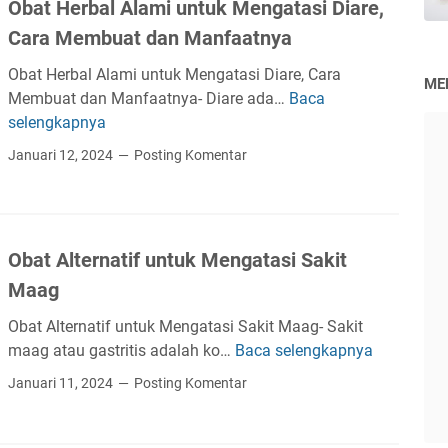
M
i
Obat Herbal Alami untuk Mengatasi Diare,
g
s
e
s
Cara Membuat dan Manfaatnya
k
u
n
t
a
m
a
Obat Herbal Alami untuk Mengatasi Diare, Cara
i
ME
p
s
n
Membuat dan Manfaatnya- Diare ada…
Baca
k
O
R
i
g
selengkapnya
b
a
I
a
a
Januari 12, 2024
Posting Komentar
h
k
n
t
a
a
i
H
s
n
P
e
i
e
r
a
Obat Alternatif untuk Mengatasi Sakit
n
b
G
Maag
y
a
a
a
l
y
Obat Alternatif untuk Mengatasi Sakit Maag- Sakit
k
A
a
maag atau gastritis adalah ko…
Baca selengkapnya
O
i
l
H
b
t
Januari 11, 2024
Posting Komentar
a
i
a
K
m
d
t
u
i
u