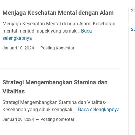
A
l
u
p
l
i
2
n
Menjaga Kesehatan Mental dengan Alam
S
t
t
t
e
e
Menjaga Kesehatan Mental dengan Alam- Kesehatan
u
h
r
2
mental menjadi aspek yang semak…
Baca
M
k
a
n
selengkapnya
e
M
t
a
n
e
Januari 10, 2024
Posting Komentar
a
t
j
n
l
i
a
g
a
f
g
a
C
u
a
t
r
n
Strategi Mengembangkan Stamina dan
K
a
i
t
e
Vitalitas
s
s
u
s
i
t
k
Strategi Mengembangkan Stamina dan Vitalitas-
e
D
i
M
Keseharian yang sibuk seringkali …
Baca selengkapnya
S
h
i
a
e
t
a
a
Januari 09, 2024
Posting Komentar
n
n
r
t
r
o
g
a
a
e