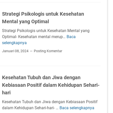
R
a
t
n
,
o
t
e
M
C
Strategi Psikologis untuk Kesehatan
n
a
g
e
a
a
s
Mental yang Optimal
i
n
r
l
i
M
t
a
Strategi Psikologis untuk Kesehatan Mental yang
d
S
e
a
M
Optimal- Kesehatan mental merup…
Baca
S
o
a
n
l
e
selengkapnya
t
(
k
g
d
m
r
C
i
Januari 08, 2024
Posting Komentar
e
e
b
a
R
t
m
n
u
t
7
M
b
g
a
e
)
a
a
a
t
g
a
n
Kesehatan Tubuh dan Jiwa dengan
n
d
i
g
g
A
a
Kebiasaan Positif dalam Kehidupan Sehari-
P
k
l
n
s
hari
a
a
M
i
n
m
Kesehatan Tubuh dan Jiwa dengan Kebiasaan Positif
a
k
S
dalam Kehidupan Sehari-hari- …
Baca selengkapnya
n
K
o
t