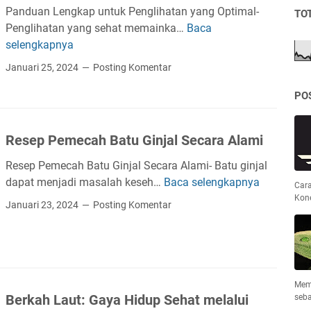
R
Panduan Lengkap untuk Penglihatan yang Optimal-
TO
e
Penglihatan yang sehat memainka…
Baca
P
s
selengkapnya
a
i
n
Januari 25, 2024
Posting Komentar
l
d
i
u
PO
e
a
n
n
s
Resep Pemecah Batu Ginjal Secara Alami
L
i
e
Resep Pemecah Batu Ginjal Secara Alami- Batu ginjal
M
n
dapat menjadi masalah keseh…
Baca selengkapnya
R
Cara
e
g
Kon
e
n
Januari 23, 2024
Posting Komentar
k
s
t
a
e
a
p
p
l
u
P
p
n
e
Mem
a
t
Berkah Laut: Gaya Hidup Sehat melalui
seb
m
d